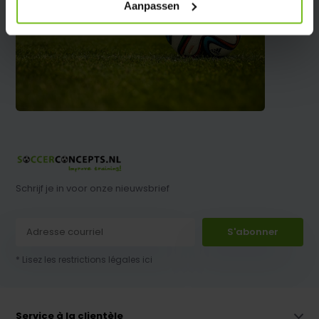
Aanpassen
Schrijf je in voor onze nieuwsbrief
S'abonner
* Lisez les restrictions légales ici
Service à la clientèle