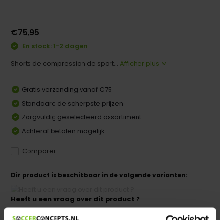
€75,95
En stock: 1-2 dagen
Shorts de compression de sport...
Afficher plus
Gratis verzending vanaf €75
Standaard de scherpste prijzen
Zorgvuldig geselecteerd assortiment
Achteraf betalen mogelijk
Comparer
Dir product is beschikbaar in de volgende varianten:
Heeft u een vraag over dit product ?
We helpen u graag met meer informatie