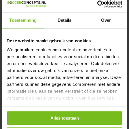
We helpen u graag met meer informatie
Verstuur email
Toestemming
Details
Over
Description du produit
Deze website maakt gebruik van cookies
We gebruiken cookies om content en advertenties te
Spécifications
personaliseren, om functies voor social media te bieden
en om ons websiteverkeer te analyseren. Ook delen we
Évaluations
informatie over uw gebruik van onze site met onze
partners voor social media, adverteren en analyse. Deze
partners kunnen deze gegevens combineren met andere
Partager
informatie die u aan ze heeft verstrekt of die ze hebben
verzameld op basis van uw gebruik van hun services.
Alles toestaan