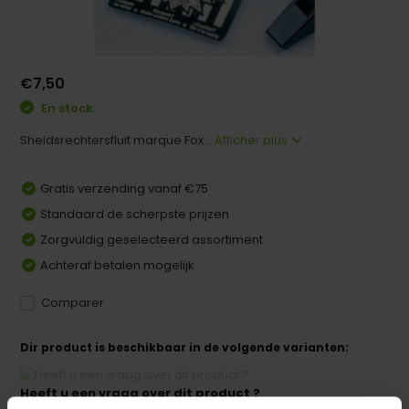
€7,50
En stock:
Sheidsrechtersfluit marque Fox...
Afficher plus
Gratis verzending vanaf €75
Standaard de scherpste prijzen
Zorgvuldig geselecteerd assortiment
Achteraf betalen mogelijk
Comparer
Dir product is beschikbaar in de volgende varianten:
Heeft u een vraag over dit product ?