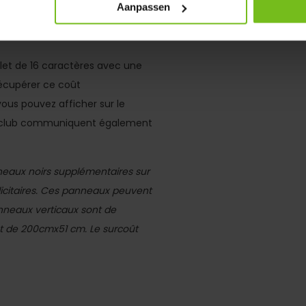
Aanpassen
s d'équipe programmable en 2x
et de 16 caractères avec une
écupérer ce coût
us pouvez afficher sur le
du club communiquent également
eaux noirs supplémentaires sur
icitaires. Ces panneaux peuvent
anneaux verticaux sont de
t de 200cmx51 cm. Le surcoût