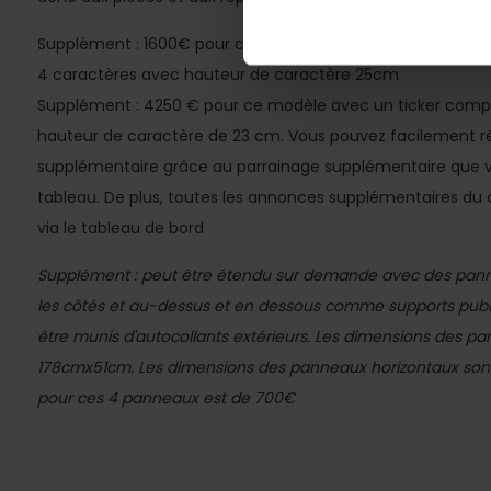
Supplément : 1600€ pour ce modèle de planche avec nom
4 caractères avec hauteur de caractère 25cm
Supplément : 4250 € pour ce modèle avec un ticker compl
hauteur de caractère de 23 cm. Vous pouvez facilement r
supplémentaire grâce au parrainage supplémentaire que vo
tableau. De plus, toutes les annonces supplémentaires 
via le tableau de bord
Supplément : peut être étendu sur demande avec des pann
les côtés et au-dessus et en dessous comme supports publ
être munis d'autocollants extérieurs. Les dimensions des p
178cmx51cm. Les dimensions des panneaux horizontaux son
pour ces 4 panneaux est de 700€