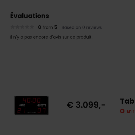
Évaluations
0
5
from
Based on 0 reviews
Il n'y a pas encore d'avis sur ce produit..
Tab
€ 3.099,-
En r