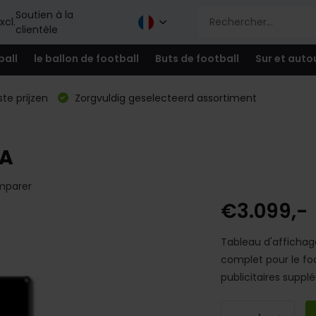
Soutien à la
xcl.
clientèle
ball
le ballon de football
Buts de football
Sur et auto
te prijzen
Zorgvuldig geselecteerd assortiment
RA
parer
€3.099,-
Tableau d'affichage
complet pour le fo
publicitaires suppl