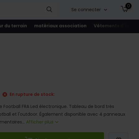
0
Se connecter
ur du terrain
matériaux association
Vêtements d'équip
En rupture de stock:
 Football FRA Led électronique. Tableau de bord très
otball et l'outdoor. Également disponible avec 4 panneaux
émentaires...
Afficher plus