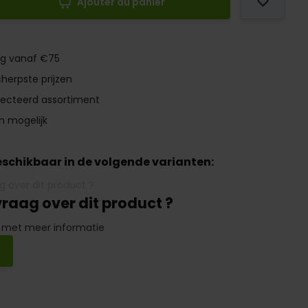
Ajouter au panier
ng vanaf €75
herpste prijzen
lecteerd assortiment
n mogelijk
beschikbaar in de volgende varianten:
vraag over dit product ?
 met meer informatie