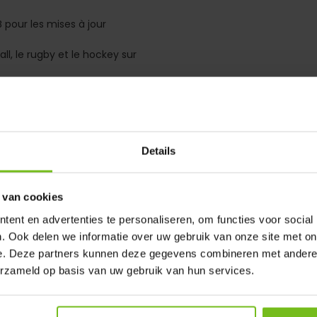
pour les mises à jour
ll, le rugby et le hockey sur
ur une plus grande facilité
Details
être utilisée via votre téléphone
 van cookies
a position peuvent également être
ent en advertenties te personaliseren, om functies voor social
e contre-jour (regardant vers
. Ook delen we informatie over uw gebruik van onze site met on
e. Deze partners kunnen deze gegevens combineren met andere i
erzameld op basis van uw gebruik van hun services.
par un fabricant européen de
e produit de 2 ans s'applique