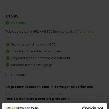
€1.999,-
En stock:
Tableau de bord 452 XME 800 Easycontrol...
Afficher plus
Gratis verzending vanaf €75
Standaard de scherpste prijzen
Zorgvuldig geselecteerd assortiment
Achteraf betalen mogelijk
Comparer
Dir product is beschikbaar in de volgende varianten:
Heeft u een vraag over dit product ?
We helpen u graag met meer informatie