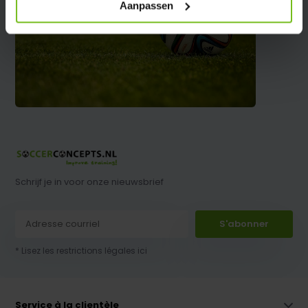
Aanpassen
Schrijf je in voor onze nieuwsbrief
S'abonner
* Lisez les restrictions légales ici
Service à la clientèle