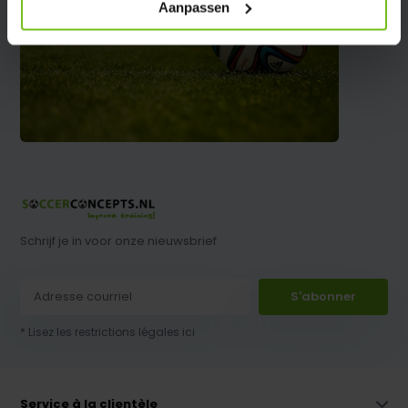
Aanpassen
Schrijf je in voor onze nieuwsbrief
S'abonner
* Lisez les restrictions légales ici
Service à la clientèle