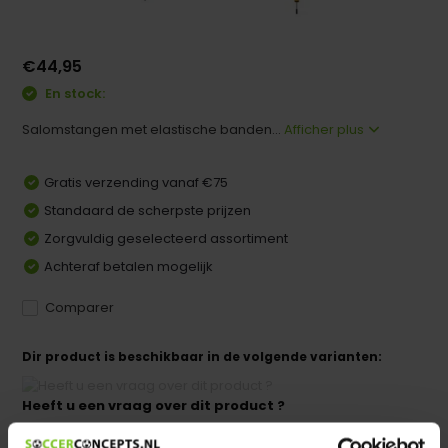
€44,95
En stock:
Salomstangen met elastische banden...
Afficher plus
Gratis verzending vanaf €75
Standaard de scherpste prijzen
Zorgvuldig geselecteerd assortiment
Achteraf betalen mogelijk
Comparer
Dir product is beschikbaar in de volgende varianten:
Heeft u een vraag over dit product ?
We helpen u graag met meer informatie