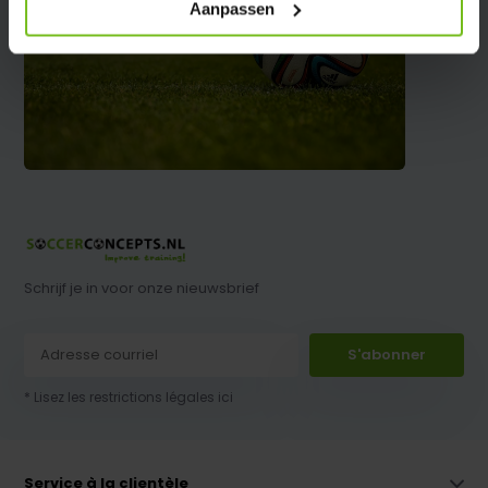
Aanpassen
Schrijf je in voor onze nieuwsbrief
S'abonner
* Lisez les restrictions légales ici
Service à la clientèle