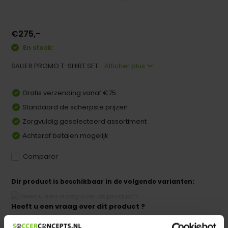
€275,-
En stock:
SALLER PROMO T-SHIRT SET...
Afficher plus
Gratis verzending vanaf €75
Standaard de scherpste prijzen
Zorgvuldig geselecteerd assortiment
Achteraf betalen mogelijk
Comparer
Dir product is beschikbaar in de volgende varianten:
Heeft u een vraag over dit product ?
We helpen u graag met meer informatie