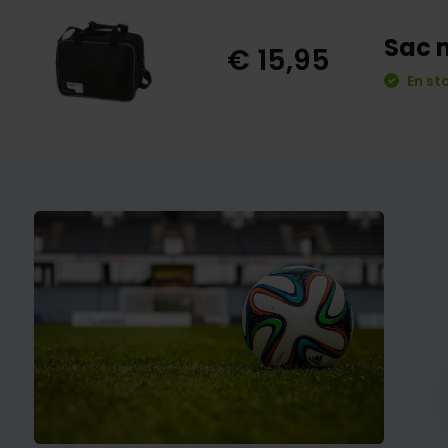
Sac 
€ 15,95
En st