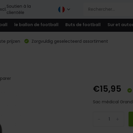
Soutien à la
xcl.
clientèle
ball
le ballon de football
Buts de football
Sur et auto
te prijzen
Zorgvuldig geselecteerd assortiment
parer
€15,95
Sac médical Grand.
-
+