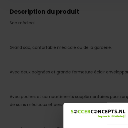
Description du produit
Sac médical.
Grand sac, confortable médicale ou de la garderie.
Avec deux poignées et grande fermeture éclair enveloppan
Avec poches et compartiments supplémentaires pour range
de soins médicaux et personnels.