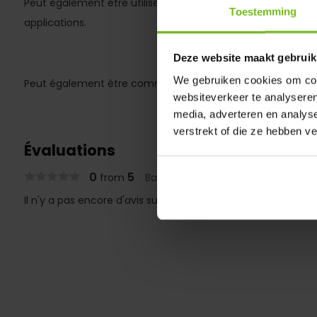
Peut également être utilisé pour d'autres sports, et bien sû
Toestemming
applications.
Deze website maakt gebruik
We gebruiken cookies om cont
Peut également être commandé avec la réalisation compl
websiteverkeer te analyseren
media, adverteren en analys
verstrekt of die ze hebben v
Évaluations
0
5
from
Based on 0 reviews
Il n'y a pas encore d'avis sur ce produit..