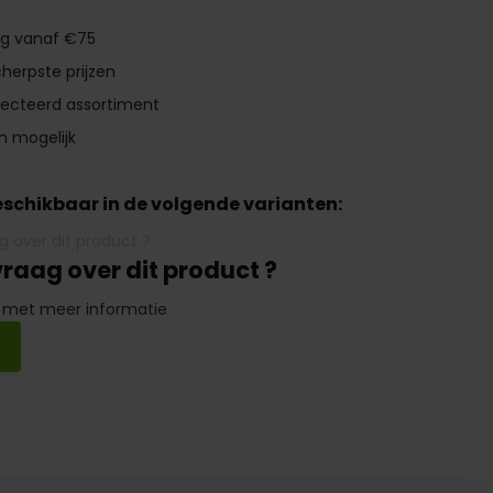
ng vanaf €75
herpste prijzen
lecteerd assortiment
n mogelijk
beschikbaar in de volgende varianten:
vraag over dit product ?
 met meer informatie