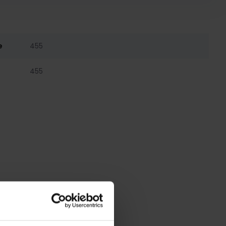
e
455
455