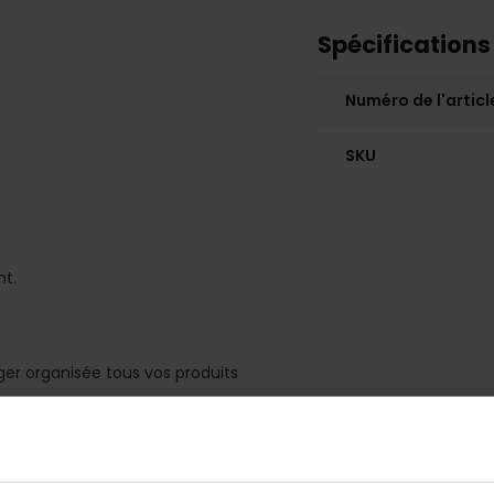
Spécifications
Numéro de l'articl
SKU
t.
r organisée tous vos produits