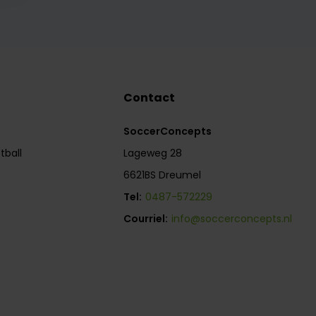
Contact
SoccerConcepts
tball
Lageweg 28
6621BS Dreumel
Tel:
0487-572229
Courriel:
info@soccerconcepts.nl