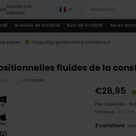
Soutien à la
xcl.
clientèle
ball
le ballon de football
Buts de football
Sur et auto
te prijzen
Zorgvuldig geselecteerd assortiment
sitionnelles fluides de la cons
ball
Comparer
€28,95
Pep Guardiola – Rot
l'attaque...
Afficher
3 variations
Livr