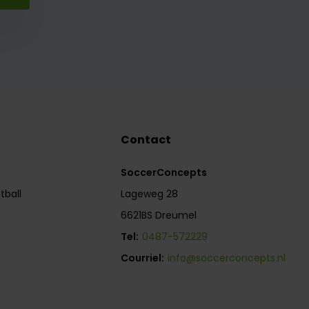
Contact
SoccerConcepts
tball
Lageweg 28
6621BS Dreumel
Tel:
0487-572229
Courriel:
info@soccerconcepts.nl