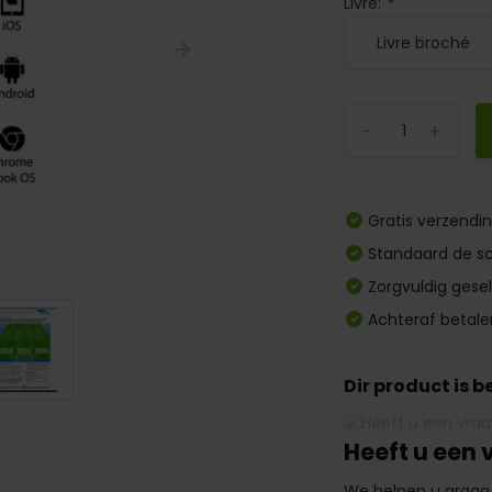
Livre:
*
-
+
Gratis verzendi
Standaard de sc
Zorgvuldig gese
Achteraf betale
Dir product is 
Heeft u een 
We helpen u graag