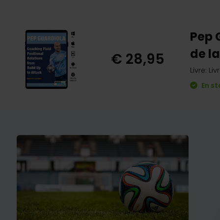
Pep 
de la
€ 28,95
Livre: Li
En st