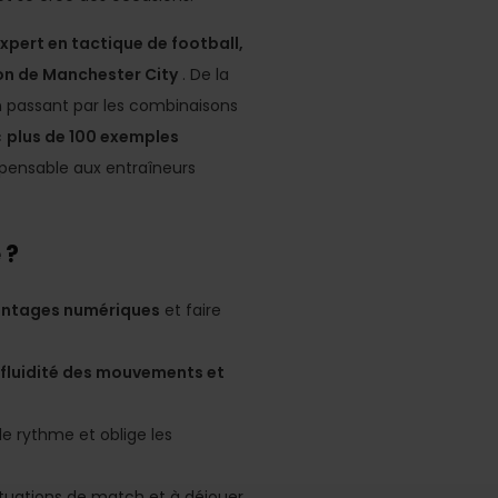
xpert en tactique de football,
on de Manchester City
. De la
en passant par les combinaisons
c
plus de 100 exemples
spensable aux entraîneurs
 ?
antages numériques
et faire
, fluidité des mouvements et
le rythme et oblige les
ituations de match et à déjouer