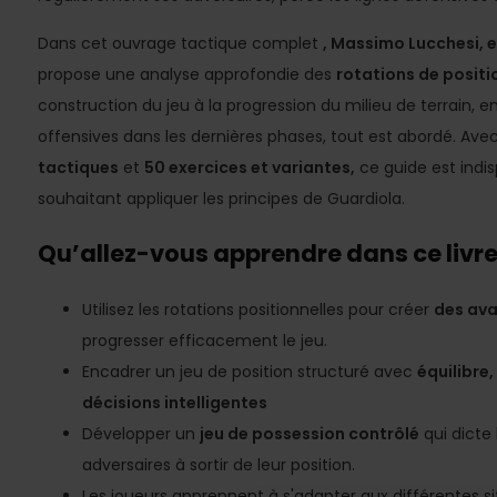
Dans cet ouvrage tactique complet
, Massimo Lucchesi, e
propose une analyse approfondie des
rotations de positi
construction du jeu à la progression du milieu de terrain, 
offensives dans les dernières phases, tout est abordé. Ave
tactiques
et
50 exercices et variantes,
ce guide est indi
souhaitant appliquer les principes de Guardiola.
Qu’allez-vous apprendre dans ce livre
Utilisez les rotations positionnelles pour créer
des av
progresser efficacement le jeu.
Encadrer un jeu de position structuré avec
équilibre
décisions intelligentes
Développer un
jeu de possession contrôlé
qui dicte 
adversaires à sortir de leur position.
Les joueurs apprennent à s'adapter aux différentes s