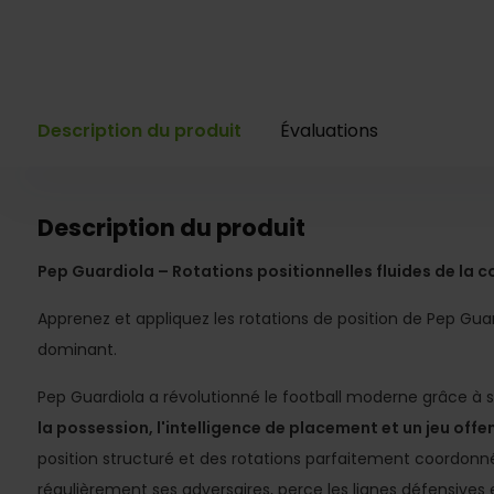
Description du produit
Évaluations
Description du produit
Pep Guardiola – Rotations positionnelles fluides de la c
Apprenez et appliquez les rotations de position de Pep Guar
dominant.
Pep Guardiola a révolutionné le football moderne grâce à 
la possession, l'intelligence de placement et un jeu offen
position structuré et des rotations parfaitement coordon
régulièrement ses adversaires, perce les lignes défensives 