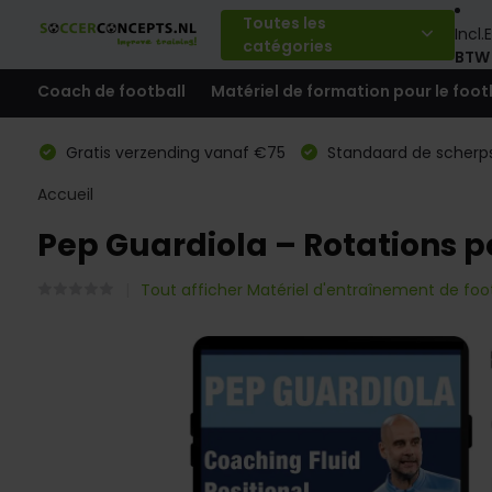
Toutes les
Incl.
E
catégories
BTW
Coach de football
Matériel de formation pour le foot
Gratis verzending vanaf €75
Standaard de scherps
Accueil
Pep Guardiola – Rotations po
Tout afficher Matériel d'entraînement de foot