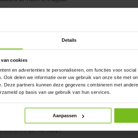
ives
et créer davantage
la en pratique :
Details
e position pour jouer malgré le
 van cookies
ent en advertenties te personaliseren, om functies voor social
ganisation de l'adversaire
. Ook delen we informatie over uw gebruik van onze site met on
terrain pour ouvrir des lignes
e. Deze partners kunnen deze gegevens combineren met andere i
erzameld op basis van uw gebruik van hun services.
s toutes les phases du match
ériques et pénétrer
Aanpassen
i souhaitent que leur équipe