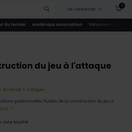
0
Se connecter
ur du terrain
matériaux association
Vêtements d'équip
truction du jeu à l'attaque
En stock: 1-3 dagen
ations positionnelles fluides de la construction du jeu à
 plus
e: Livre broché