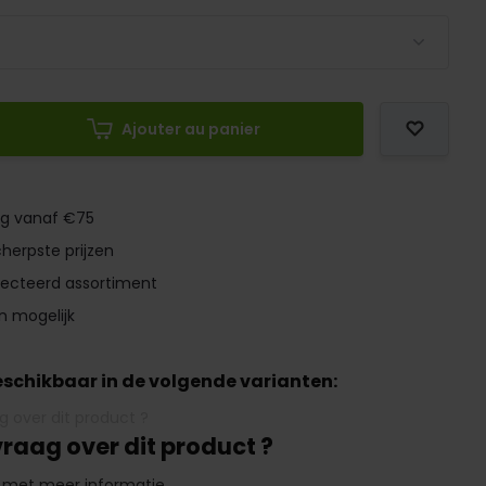
Ajouter au panier
ng vanaf €75
herpste prijzen
lecteerd assortiment
n mogelijk
beschikbaar in de volgende varianten:
vraag over dit product ?
 met meer informatie