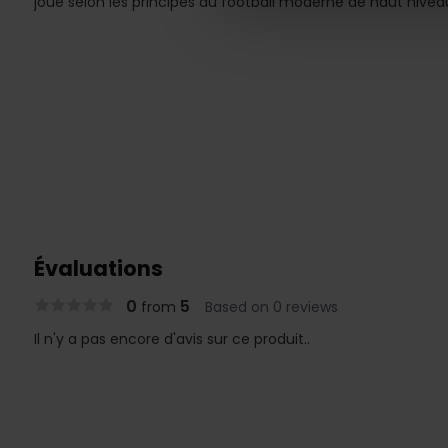
joue selon les principes du football moderne de haut nivea
Évaluations
0
5
from
Based on 0 reviews
Il n'y a pas encore d'avis sur ce produit..