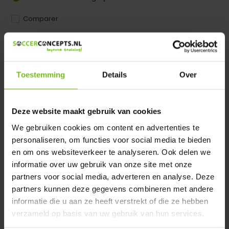
Comparer
Dir product is beschikbaar in de volgende varianten:
Heeft u een vraag over dit product ?
Toestemming
Details
Over
We helpen u graag met meer informatie
Verstuur email
Deze website maakt gebruik van cookies
We gebruiken cookies om content en advertenties te
Description du produit
personaliseren, om functies voor social media te bieden
en om ons websiteverkeer te analyseren. Ook delen we
informatie over uw gebruik van onze site met onze
Spécifications
partners voor social media, adverteren en analyse. Deze
partners kunnen deze gegevens combineren met andere
Évaluations
informatie die u aan ze heeft verstrekt of die ze hebben
verzameld op basis van uw gebruik van hun services.