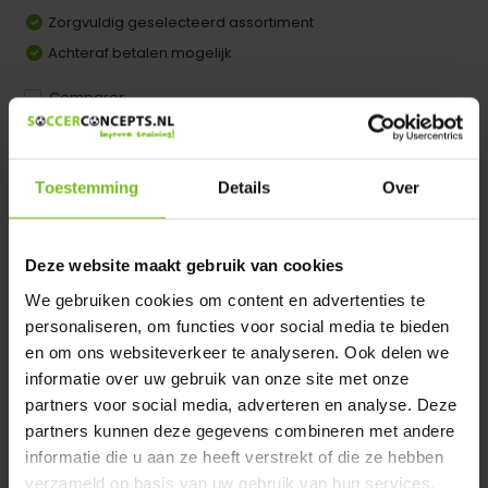
Zorgvuldig geselecteerd assortiment
Achteraf betalen mogelijk
Comparer
Dir product is beschikbaar in de volgende varianten:
Toestemming
Details
Over
Heeft u een vraag over dit product ?
We helpen u graag met meer informatie
Deze website maakt gebruik van cookies
Verstuur email
We gebruiken cookies om content en advertenties te
personaliseren, om functies voor social media te bieden
Description du produit
en om ons websiteverkeer te analyseren. Ook delen we
informatie over uw gebruik van onze site met onze
partners voor social media, adverteren en analyse. Deze
Spécifications
partners kunnen deze gegevens combineren met andere
informatie die u aan ze heeft verstrekt of die ze hebben
Évaluations
verzameld op basis van uw gebruik van hun services.