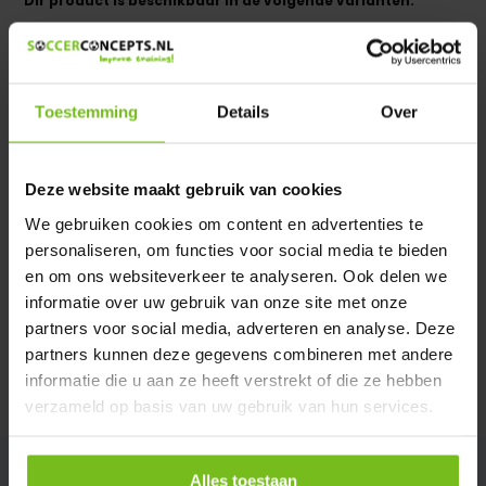
Dir product is beschikbaar in de volgende varianten:
Heeft u een vraag over dit product ?
We helpen u graag met meer informatie
Toestemming
Details
Over
Verstuur email
Deze website maakt gebruik van cookies
Description du produit
We gebruiken cookies om content en advertenties te
personaliseren, om functies voor social media te bieden
Spécifications
en om ons websiteverkeer te analyseren. Ook delen we
informatie over uw gebruik van onze site met onze
Évaluations
partners voor social media, adverteren en analyse. Deze
partners kunnen deze gegevens combineren met andere
informatie die u aan ze heeft verstrekt of die ze hebben
Partager
verzameld op basis van uw gebruik van hun services.
Alles toestaan