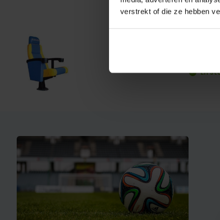
verstrekt of die ze hebben v
PLEX
€ 749,-
En st