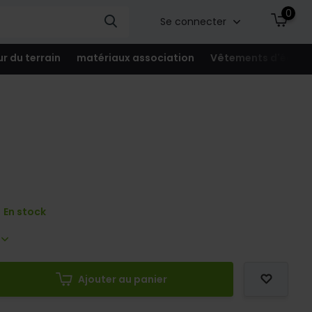
0
Se connecter
ur du terrain
matériaux association
Vêtements d'équip
En stock
s
Ajouter au panier