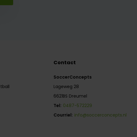
Contact
SoccerConcepts
tball
Lageweg 28
6621BS Dreumel
Tel:
0487-572229
Courriel:
info@soccerconcepts.nl