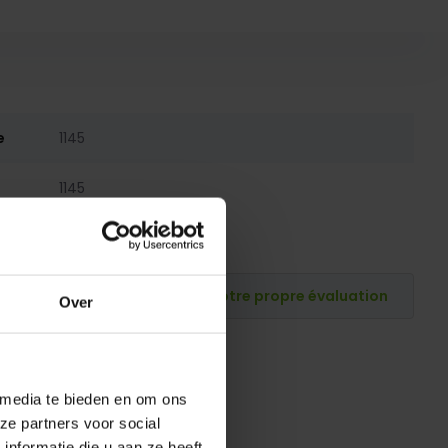
e
1145
1145
Publiez votre propre évaluation
Over
 media te bieden en om ons
ze partners voor social
nformatie die u aan ze heeft