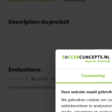
Description du produit
Évaluations
Toestemming
0
5
from
Based on 0 reviews
Il n'y a pas encore d'avis sur ce produit..
Deze website maakt gebruik
We gebruiken cookies om cont
websiteverkeer te analyseren
media, adverteren en analys