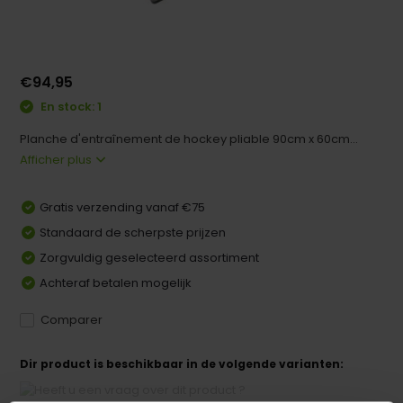
€94,95
En stock: 1
Planche d'entraînement de hockey pliable 90cm x 60cm...
Afficher plus
Gratis verzending vanaf €75
Standaard de scherpste prijzen
Zorgvuldig geselecteerd assortiment
Achteraf betalen mogelijk
Comparer
Dir product is beschikbaar in de volgende varianten: