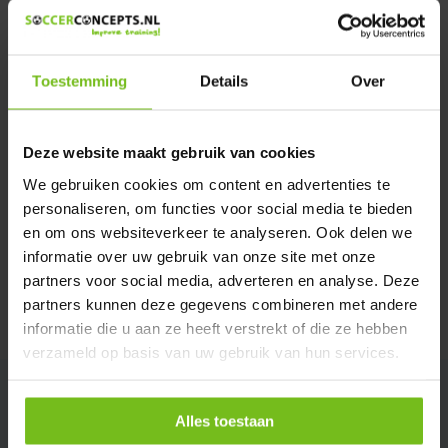
Heeft u een vraag over dit product ?
We helpen u graag met meer informatie
Verstuur email
Toestemming
Details
Over
Description du produit
Deze website maakt gebruik van cookies
We gebruiken cookies om content en advertenties te
Spécifications
personaliseren, om functies voor social media te bieden
en om ons websiteverkeer te analyseren. Ook delen we
informatie over uw gebruik van onze site met onze
Évaluations
partners voor social media, adverteren en analyse. Deze
partners kunnen deze gegevens combineren met andere
Partager
informatie die u aan ze heeft verstrekt of die ze hebben
verzameld op basis van uw gebruik van hun services.
Alles toestaan