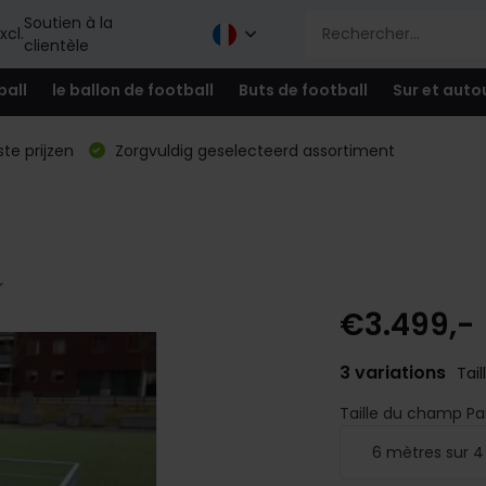
Soutien à la
xcl.
clientèle
ball
le ballon de football
Buts de football
Sur et auto
te prijzen
Zorgvuldig geselecteerd assortiment
r
€3.499,-
3 variations
Tai
Taille du champ P