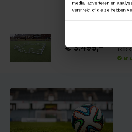
media, adverteren en analys
verstrekt of die ze hebben v
Pan
€ 3.499,-
Taille
En 