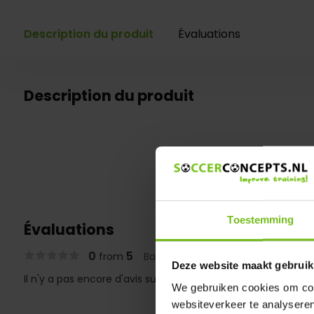
Description du produit
Évaluations
Description du produit
Toestemming
Évaluations
0
5
from
Based on 0 reviews
Deze website maakt gebruik
Il n'y a pas encore d'avis sur ce produit..
We gebruiken cookies om cont
websiteverkeer te analyseren