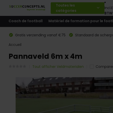
Toutes les
Incl.
E
catégories
BTW
Coach de football
Matériel de formation pour le foot
Gratis verzending vanaf €75
Standaard de scherps
Accueil
Pannaveld 6m x 4m
Tout afficher Veldmaterialen
Compare