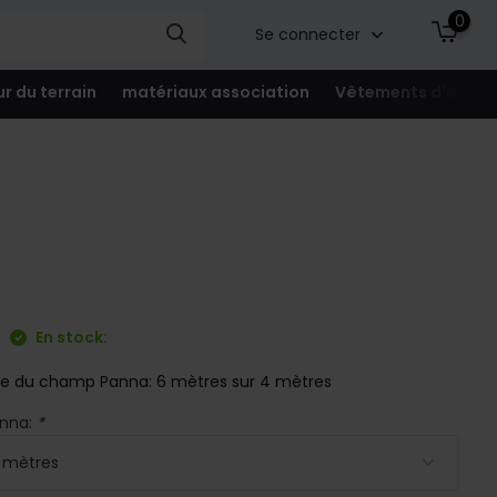
0
Se connecter
ur du terrain
matériaux association
Vêtements d'équip
En stock:
lle du champ Panna: 6 mètres sur 4 mètres
anna:
*