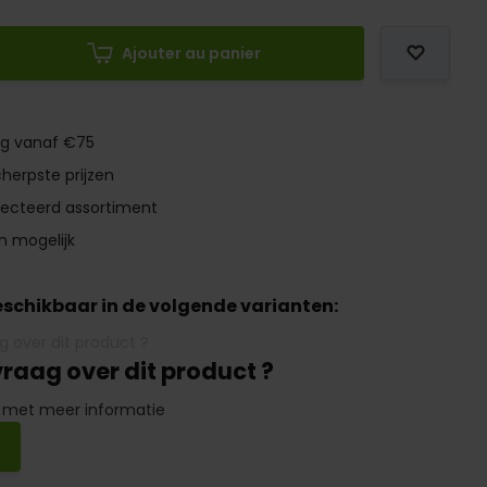
Ajouter au panier
ng vanaf €75
herpste prijzen
lecteerd assortiment
n mogelijk
beschikbaar in de volgende varianten:
vraag over dit product ?
 met meer informatie