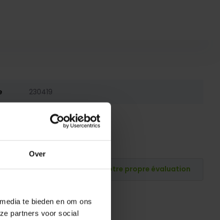
e
230419
230419
Over
Publiez votre propre évaluation
 media te bieden en om ons
ze partners voor social