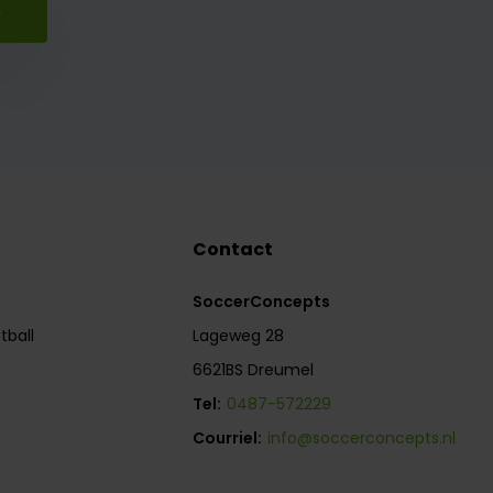
r
Contact
SoccerConcepts
tball
Lageweg 28
6621BS Dreumel
Tel:
0487-572229
Courriel:
info@soccerconcepts.nl