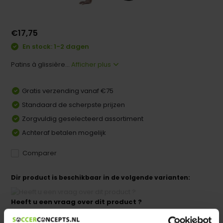
€17,75
En stock: 1-2 dagen
Patins à glissière...
Afficher plus
Gratis verzending vanaf €75
Standaard de scherpste prijzen
Zorgvuldig geselecteerd assortiment
Achteraf betalen mogelijk
Comparer
Dir product is beschikbaar in de volgende varianten:
Heeft u een vraag over dit product ?
We helpen u graag met meer informatie