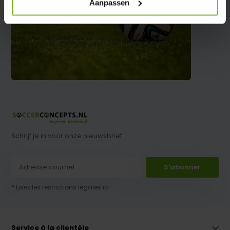
Aanpassen
Schrijf je in voor onze nieuwsbrief
S'abonner
* Lisez les restrictions légales ici
Service à la clientèle