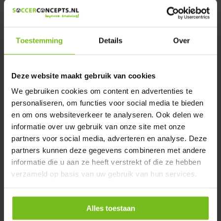
Heeft u een vraag over dit product ?
We helpen u graag met meer informatie
Verstuur email
Toestemming
Details
Over
Description du produit
Deze website maakt gebruik van cookies
We gebruiken cookies om content en advertenties te
Spécifications
personaliseren, om functies voor social media te bieden
en om ons websiteverkeer te analyseren. Ook delen we
informatie over uw gebruik van onze site met onze
Évaluations
partners voor social media, adverteren en analyse. Deze
partners kunnen deze gegevens combineren met andere
Partager
informatie die u aan ze heeft verstrekt of die ze hebben
verzameld op basis van uw gebruik van hun services.
Alles toestaan