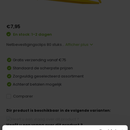
€7,95
En stock: 1-2 dagen
Netbevestigingsclips 80 stuks...
Afficher plus
Gratis verzending vanaf €75
Standaard de scherpste prijzen
Zorgvuldig geselecteerd assortiment
Achteraf betalen mogelijk
Comparer
Dir product is beschikbaar in de volgende varianten:
Heeft u een vraag over dit product ?