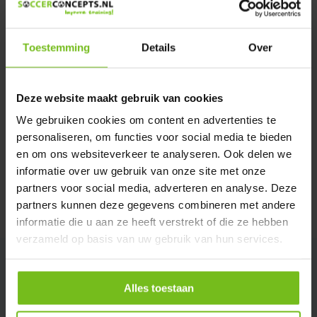
We helpen u graag met meer informatie
Verstuur email
Toestemming
Details
Over
Description du produit
Deze website maakt gebruik van cookies
We gebruiken cookies om content en advertenties te
Spécifications
personaliseren, om functies voor social media te bieden
en om ons websiteverkeer te analyseren. Ook delen we
Évaluations
informatie over uw gebruik van onze site met onze
partners voor social media, adverteren en analyse. Deze
partners kunnen deze gegevens combineren met andere
Partager
informatie die u aan ze heeft verstrekt of die ze hebben
verzameld op basis van uw gebruik van hun services.
Alles toestaan