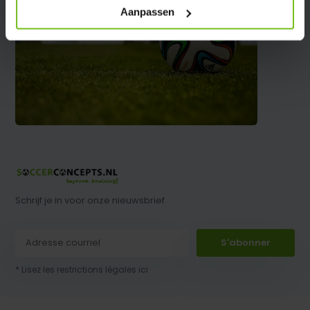
Aanpassen
Schrijf je in voor onze nieuwsbrief
S'abonner
* Lisez les restrictions légales ici