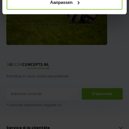
Aanpassen
Schrijf je in voor onze nieuwsbrief
S'abonner
* Lisez les restrictions légales ici
Service à la clientèle