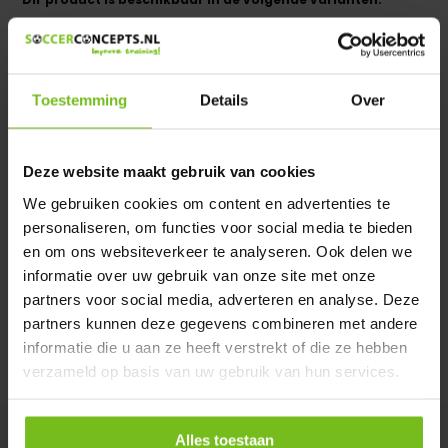
Heeft u een vraag over dit product ?
We helpen u graag met meer informatie
Toestemming
Details
Over
Verstuur email
Deze website maakt gebruik van cookies
Description du produit
We gebruiken cookies om content en advertenties te
personaliseren, om functies voor social media te bieden
Spécifications
en om ons websiteverkeer te analyseren. Ook delen we
informatie over uw gebruik van onze site met onze
partners voor social media, adverteren en analyse. Deze
Évaluations
partners kunnen deze gegevens combineren met andere
informatie die u aan ze heeft verstrekt of die ze hebben
Partager
verzameld op basis van uw gebruik van hun services.
Alles toestaan