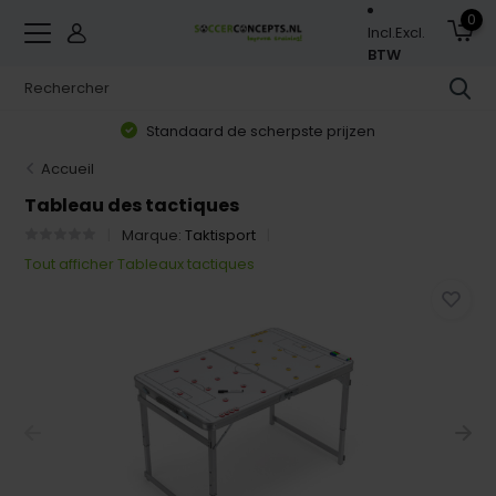
0
Incl.
Excl.
BTW
Standaard de scherpste prijzen
Accueil
Tableau des tactiques
Marque:
Taktisport
Tout afficher Tableaux tactiques