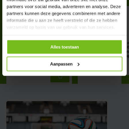
partners voor social media, adverteren en analyse. Deze
partners kunnen deze gegevens combineren met andere
informatie die u aan ze heeft verstrekt of die ze hebben
verzameld op basis van uw gebruik van hun services.
Trépied magnétique Flipover
Feuilles de tableau 
/ Flipchart avec feuilles de
conférence 70 cm x 10
Alles toestaan
football
Feuilles perforées et m
d'une sangle de transp
€ 92,50
Aanpassen
€ 9,50
Deliverytime
Deliverytime