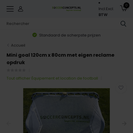
0
Incl.
Excl.
BTW
Standaard de scherpste prijzen
Accueil
Mini goal 120cm x 80cm met eigen reclame
opdruk
Tout afficher Équipement et location de football