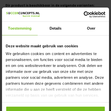
Dir product is beschikbaar in de volgende varianten:
Heeft u een vraag over dit product ?
We helpen u graag met meer informatie
Toestemming
Details
Over
Verstuur email
Deze website maakt gebruik van cookies
Description du produit
We gebruiken cookies om content en advertenties te
personaliseren, om functies voor social media te bieden
Spécifications
en om ons websiteverkeer te analyseren. Ook delen we
informatie over uw gebruik van onze site met onze
partners voor social media, adverteren en analyse. Deze
Évaluations
partners kunnen deze gegevens combineren met andere
informatie die u aan ze heeft verstrekt of die ze hebben
Partager
verzameld op basis van uw gebruik van hun services.