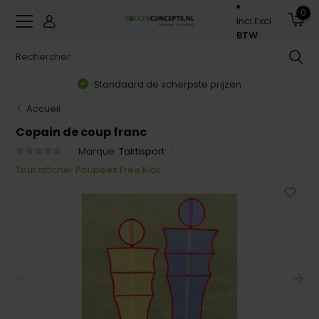
0
Incl.
Excl.
BTW
Standaard de scherpste prijzen
Accueil
Copain de coup franc
Marque:
Taktisport
Tout afficher Poupées Free Kick