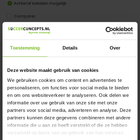
Achteraf betalen mogelijk
Comparer
Dir product is beschikbaar in de volgende varianten:
Heeft u een vraag over dit product ?
Toestemming
Details
Over
We helpen u graag met meer informatie
Verstuur email
Deze website maakt gebruik van cookies
We gebruiken cookies om content en advertenties te
Description du produit
personaliseren, om functies voor social media te bieden
en om ons websiteverkeer te analyseren. Ook delen we
informatie over uw gebruik van onze site met onze
Spécifications
partners voor social media, adverteren en analyse. Deze
partners kunnen deze gegevens combineren met andere
informatie die u aan ze heeft verstrekt of die ze hebben
Évaluations
verzameld op basis van uw gebruik van hun services.