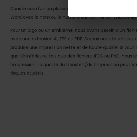
Dans le cas d'un ou plusieurs noms ou numéros, nous devon
Word avec le nom ou le numéro à imprimer sur chaque lig
Pour un logo ou un emblème, nous avons besoin d'un fichier 
avec une extension AI, EPS ou PDF. Si vous nous fournissez 
produire une impression nette et de haute qualité. Si vous 
qualité inférieure, tels que des fichiers JPEG ou PNG, nous le
l'impression. La qualité du transfert/de l'impression peut ê
risques et périls.