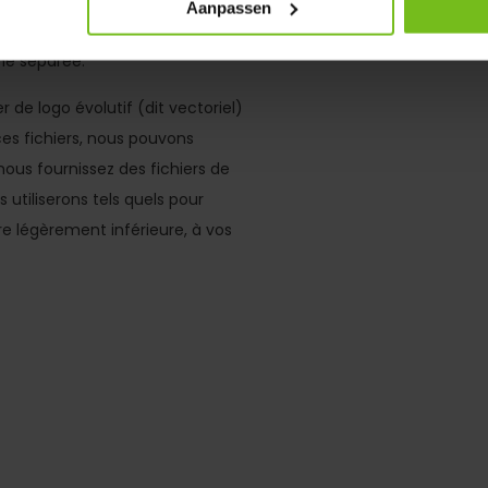
Aanpassen
s recevoir ceci dans un fichier
ne séparée.
de logo évolutif (dit vectoriel)
ces fichiers, nous pouvons
nous fournissez des fichiers de
s utiliserons tels quels pour
tre légèrement inférieure, à vos