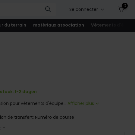
0
Se connecter
ur du terrain
matériaux association
Vêtements d'équip
 stock: 1-2 dagen
ssion pour vêtements d'équipe...
Afficher plus
ion de transfert: Numéro de course
t:
*