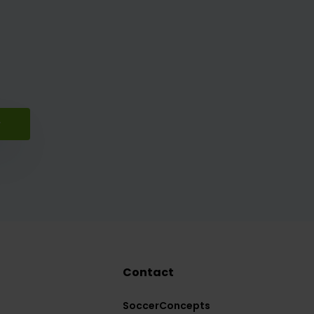
r
Contact
SoccerConcepts