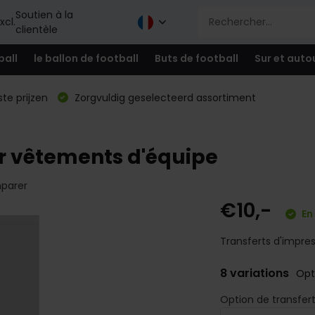
Soutien à la
xcl.
clientèle
ball
le ballon de football
Buts de football
Sur et auto
te prijzen
Zorgvuldig geselecteerd assortiment
ur vêtements d'équipe
parer
€10,-
En
Transferts d'impre
8 variations
Opt
Option de transfer