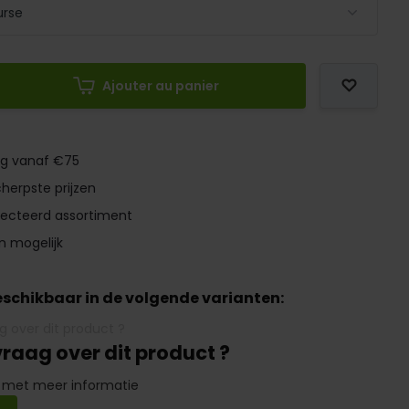
Ajouter au panier
ng vanaf €75
herpste prijzen
lecteerd assortiment
n mogelijk
beschikbaar in de volgende varianten:
vraag over dit product ?
 met meer informatie