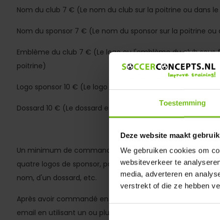
Nom du club 7 € (Le nom du club sur la poitrine ou dans le
Nom du sponsor 7 € (Le nom du sponsor sur la poitrine ou 
Emblème du club 7 € (Le logo ou l'emblème du club sous fo
poitrine)
Logo sponsor 10 € (Le logo sponsor sur la poitrine ou dans l
Toestemming
Dossard 10 € (Le dossard est en grand au dos)
Deze website maakt gebruik
Un minimum de commande de 40 € est requis pour cet a
We gebruiken cookies om cont
websiteverkeer te analyseren
quatre logos de sponsor, par exemple, ou une combinaison 
media, adverteren en analys
nom, d'un dossard, etc.
verstrekt of die ze hebben v
Après avoir commandé en boutique, vous devez fournir v
email en utilisant un ou plusieurs fichiers