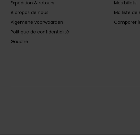
Expédition & retours
Mes billets
A propos de nous
Ma liste de 
Algemene voorwaarden
Comparer le
Politique de confidentialité
Gauche