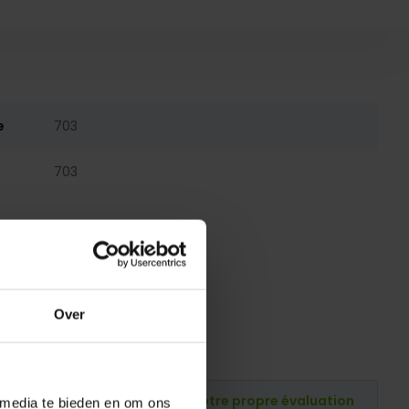
e
703
703
Over
Publiez votre propre évaluation
 media te bieden en om ons