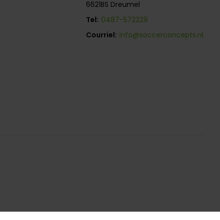
6621BS Dreumel
Tel:
0487-572229
Courriel:
info@soccerconcepts.nl