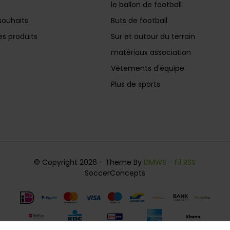
le ballon de football
souhaits
Buts de football
s produits
Sur et autour du terrain
matériaux association
Vêtements d'équipe
Plus de sports
© Copyright 2026 - Theme By
DMWS
-
Fil RSS
SoccerConcepts