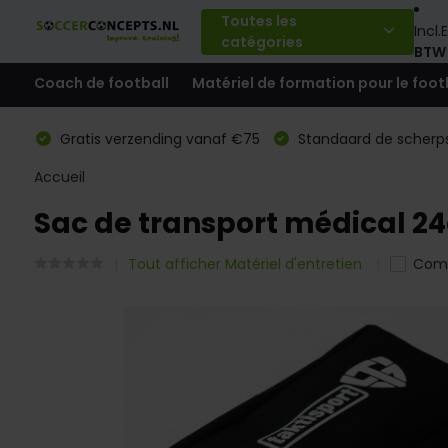
Toutes les
Incl.
E
catégories
BTW
Coach de football
Matériel de formation pour le foot
Gratis verzending vanaf €75
Standaard de scherps
Accueil
Sac de transport médical 2
Tout afficher Matériel d'entretien
Com