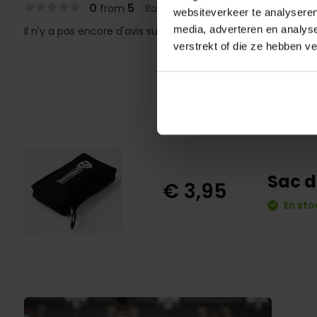
0
5
from
Based on 0 reviews
websiteverkeer te analyseren
media, adverteren en analys
Il n'y a pas encore d'avis sur ce produit..
verstrekt of die ze hebben v
Sac d
€ 3,95
En sto