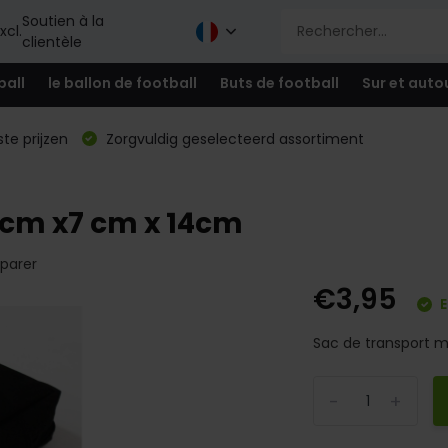
Soutien à la
xcl.
clientèle
ball
le ballon de football
Buts de football
Sur et auto
te prijzen
Zorgvuldig geselecteerd assortiment
4cm x7 cm x 14cm
parer
€3,95
E
Sac de transport 
-
+