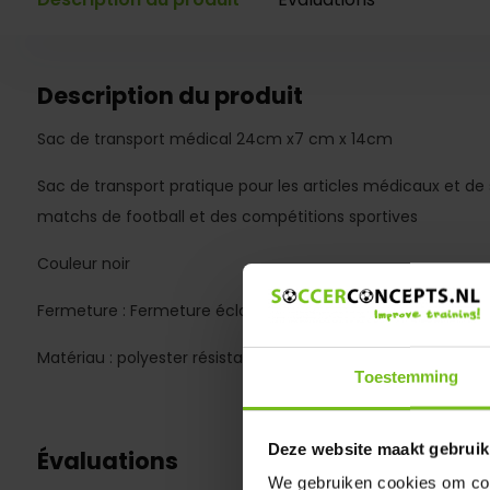
Description du produit
Sac de transport médical 24cm x7 cm x 14cm
Sac de transport pratique pour les articles médicaux et de 
matchs de football et des compétitions sportives
Couleur noir
Fermeture : Fermeture éclair
Matériau : polyester résistant enduit de PVC.
Toestemming
Deze website maakt gebruik
Évaluations
We gebruiken cookies om cont