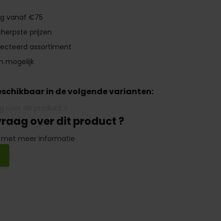
ng vanaf €75
herpste prijzen
lecteerd assortiment
n mogelijk
beschikbaar in de volgende varianten:
vraag over dit product ?
 met meer informatie