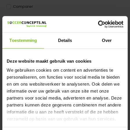
Comparer
Dir product is beschikbaar in de volgende varianten:
Heeft u een vraag over dit product ?
Toestemming
Details
Over
We helpen u graag met meer informatie
Verstuur email
Deze website maakt gebruik van cookies
We gebruiken cookies om content en advertenties te
Description du produit
personaliseren, om functies voor social media te bieden
en om ons websiteverkeer te analyseren. Ook delen we
Spécifications
informatie over uw gebruik van onze site met onze
partners voor social media, adverteren en analyse. Deze
partners kunnen deze gegevens combineren met andere
Évaluations
informatie die u aan ze heeft verstrekt of die ze hebben
verzameld op basis van uw gebruik van hun services.
Partager