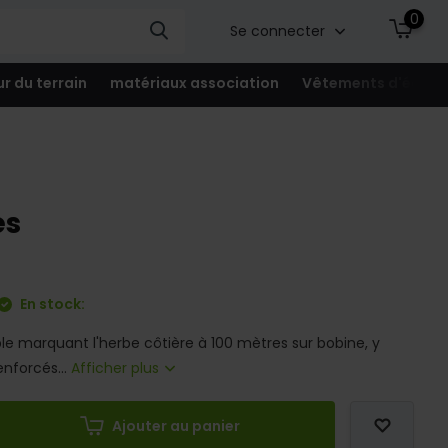
0
Se connecter
ur du terrain
matériaux association
Vêtements d'équip
es
En stock:
ible marquant l'herbe côtière à 100 mètres sur bobine, y
enforcés...
Afficher plus
Ajouter au panier