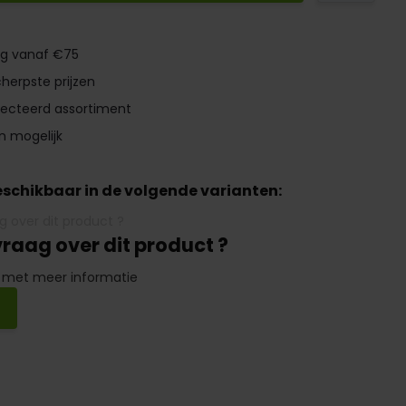
ng vanaf €75
herpste prijzen
lecteerd assortiment
n mogelijk
beschikbaar in de volgende varianten:
vraag over dit product ?
 met meer informatie