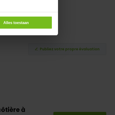
Alles toestaan
Publiez votre propre évaluation
côtière à