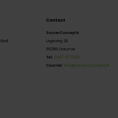
Contact
SoccerConcepts
tball
Lageweg 28
6621BS Dreumel
Tel:
0487-572229
Courriel:
info@soccerconcepts.nl