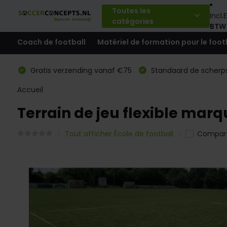
Toutes les
Incl.
E
catégories
BTW
Coach de football
Matériel de formation pour le foot
Gratis verzending vanaf €75
Standaard de scherps
Accueil
Terrain de jeu flexible marq
Tout afficher École de football
Compar