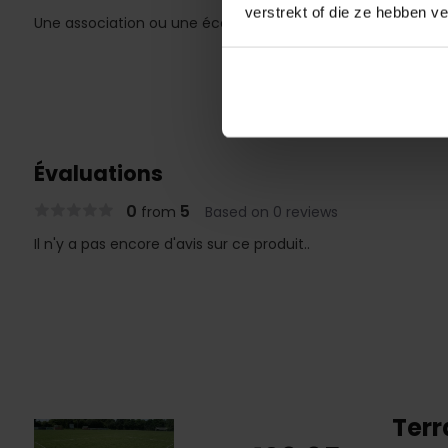
verstrekt of die ze hebben v
Une association ou une école l'achète une fois et en prof
Évaluations
0
5
from
Based on 0 reviews
Il n'y a pas encore d'avis sur ce produit..
Terr