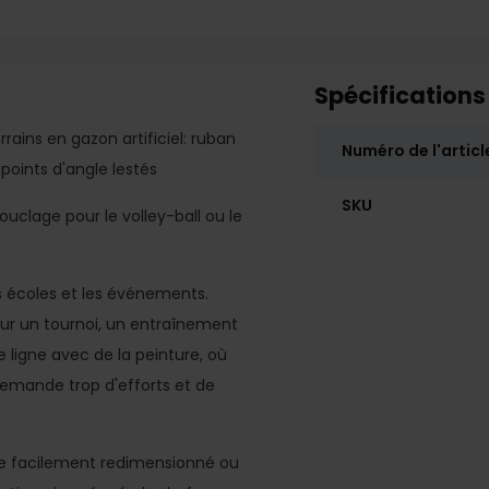
Spécifications
rains en gazon artificiel: ruban
Numéro de l'articl
points d'angle lestés
SKU
uclage pour le volley-ball ou le
les écoles et les événements.
pour un tournoi, un entraînement
 ligne avec de la peinture, où
demande trop d'efforts et de
tre facilement redimensionné ou