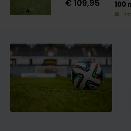
€ 109,95
100 
En s