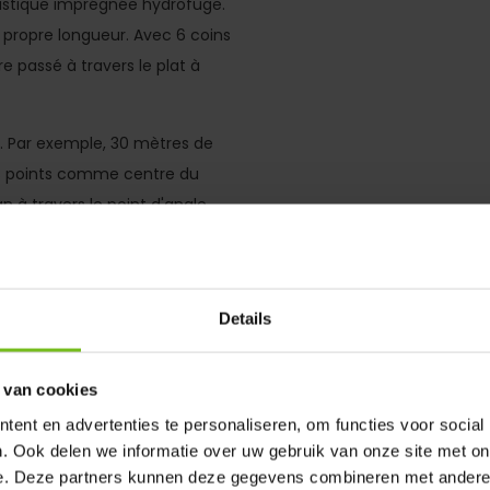
lastique imprégnée hydrofuge.
 propre longueur. Avec 6 coins
 passé à travers le plat à
. Par exemple, 30 mètres de
res points comme centre du
n à travers le point d'angle
 sur bâtonnets de 25 mm de
sortir les sommets.
Details
 van cookies
ent en advertenties te personaliseren, om functies voor social
. Ook delen we informatie over uw gebruik van onze site met on
e. Deze partners kunnen deze gegevens combineren met andere i