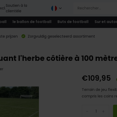
Soutien à la
xcl.
clientèle
ball
le ballon de football
Buts de football
Sur et auto
te prijzen
Zorgvuldig geselecteerd assortiment
uant l'herbe côtière à 100 mètr
er
€109,95
Terrain de jeu flex
compris les coins r
-
+