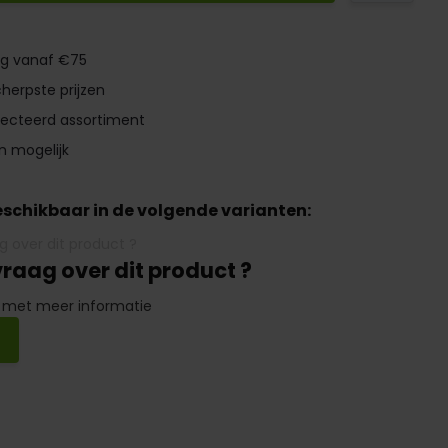
ng vanaf €75
herpste prijzen
lecteerd assortiment
n mogelijk
beschikbaar in de volgende varianten:
vraag over dit product ?
 met meer informatie