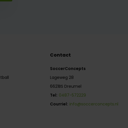
Contact
SoccerConcepts
tball
Lageweg 28
6621BS Dreumel
Tel:
0487-572229
Courriel:
info@soccerconcepts.nl