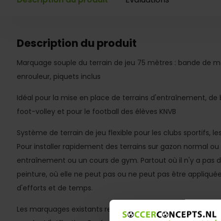
Description du produit
Marquage souple du terrain de jeu 75 mètres : bande de ma
enrouleur, piquets inclus
Idéal pour la mise en place de terrains d'entraînement, de ba
foot-volley et pour le football des élèves KNVB
Système de terrain de jeu flexible pour les clubs sportifs, 
Pour installer rapidement des terrains sur gazon normal ou
entraînement ou un cours de gym. Partout où il n'y a pas 
peinture, où elle ne peut pas ou ne peut pas être appliqu
d'efforts et de temps.
Les marquages existants restent simplement intacts. Peut