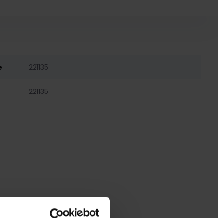
e
221135
221135