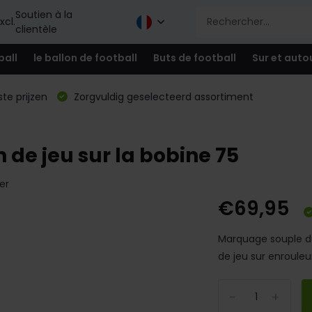
Soutien à la
xcl.
clientèle
ball
le ballon de football
Buts de football
Sur et auto
te prijzen
Zorgvuldig geselecteerd assortiment
 de jeu sur la bobine 75
er
€69,95
Marquage souple du
de jeu sur enrouleur
-
+