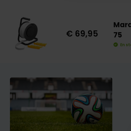
Marq
€ 69,95
75
En st