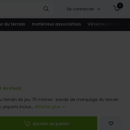
0
Se connecter
ur du terrain
matériaux association
Vêtements d'équip
En stock:
 terrain de jeu 75 mètres : bande de marquage du terrain
, piquets inclus...
Afficher plus
Ajouter au panier