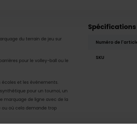
Spécifications
rquage du terrain de jeu sur
Numéro de l'articl
SKU
rrières pour le volley-ball ou le
les écoles et les événements.
 synthétique pour un tournoi, un
de marquage de ligne avec de la
ée ou où cela demande trop
 être facilement redimensionné