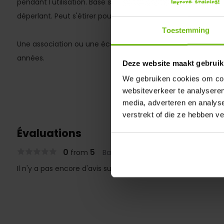
pendant l'utilisation. Basé sur une bande élastique de 2 c
déperlant. Peut s'étirer pour doubler sa propre longueur. Fix
Toestemming
Une association ou une école l'achète une fois et en pro
années.
Deze website maakt gebruik
We gebruiken cookies om cont
websiteverkeer te analyseren
media, adverteren en analys
verstrekt of die ze hebben v
Évaluations
0
5
from
Based on 0 reviews
Il n'y a pas encore d'avis sur ce produit..