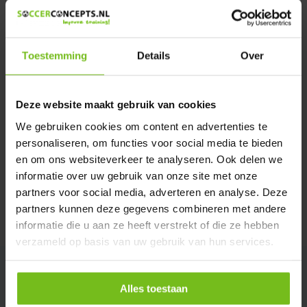
Heeft u een vraag over dit product ?
We helpen u graag met meer informatie
Verstuur email
Toestemming
Details
Over
Description du produit
Deze website maakt gebruik van cookies
We gebruiken cookies om content en advertenties te
Spécifications
personaliseren, om functies voor social media te bieden
en om ons websiteverkeer te analyseren. Ook delen we
informatie over uw gebruik van onze site met onze
Évaluations
partners voor social media, adverteren en analyse. Deze
partners kunnen deze gegevens combineren met andere
Partager
informatie die u aan ze heeft verstrekt of die ze hebben
verzameld op basis van uw gebruik van hun services.
Alles toestaan