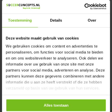
Heeft u een vraag over dit product ?
We helpen u graag met meer informatie
Verstuur email
Toestemming
Details
Over
Description du produit
Deze website maakt gebruik van cookies
We gebruiken cookies om content en advertenties te
Spécifications
personaliseren, om functies voor social media te bieden
en om ons websiteverkeer te analyseren. Ook delen we
informatie over uw gebruik van onze site met onze
Évaluations
partners voor social media, adverteren en analyse. Deze
partners kunnen deze gegevens combineren met andere
Partager
informatie die u aan ze heeft verstrekt of die ze hebben
verzameld op basis van uw gebruik van hun services.
Alles toestaan