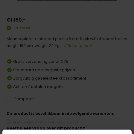
€1.150,-
En stock:
Mannequin in reinforced plastic 9 cm. thick with 4 wheel trolley
height 190 cm. weight 22 Kg....
Afficher plus
Gratis verzending vanaf €75
Standaard de scherpste prijzen
Zorgvuldig geselecteerd assortiment
Achteraf betalen mogelijk
Comparer
Dir product is beschikbaar in de volgende varianten:
Heeft u een vraag over dit product ?