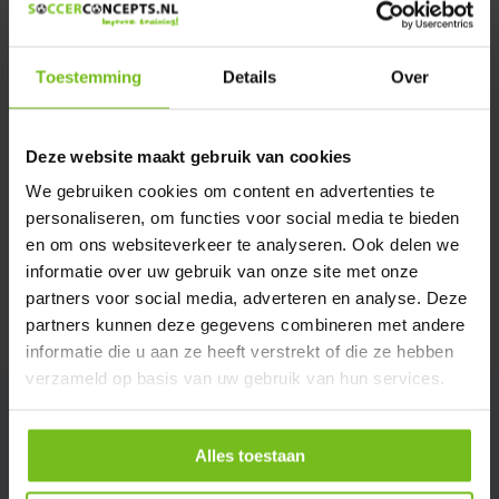
We helpen u graag met meer informatie
Verstuur email
Toestemming
Details
Over
Description du produit
Deze website maakt gebruik van cookies
Spécifications
We gebruiken cookies om content en advertenties te
personaliseren, om functies voor social media te bieden
en om ons websiteverkeer te analyseren. Ook delen we
Évaluations
informatie over uw gebruik van onze site met onze
partners voor social media, adverteren en analyse. Deze
partners kunnen deze gegevens combineren met andere
Partager
informatie die u aan ze heeft verstrekt of die ze hebben
verzameld op basis van uw gebruik van hun services.
Alles toestaan