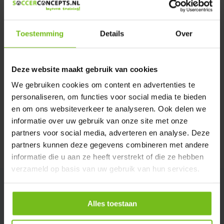
We helpen u graag met meer informatie
Verstuur email
Toestemming
Details
Over
Description du produit
Deze website maakt gebruik van cookies
We gebruiken cookies om content en advertenties te
Spécifications
personaliseren, om functies voor social media te bieden
en om ons websiteverkeer te analyseren. Ook delen we
Évaluations
informatie over uw gebruik van onze site met onze
partners voor social media, adverteren en analyse. Deze
partners kunnen deze gegevens combineren met andere
Partager
informatie die u aan ze heeft verstrekt of die ze hebben
verzameld op basis van uw gebruik van hun services.
Alles toestaan