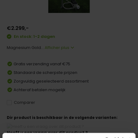
€2.299,-
En stock: 1-2 dagen
Magnesium Gold...
Afficher plus
Gratis verzending vanaf €75
Standaard de scherpste prijzen
Zorgvuldig geselecteerd assortiment
Achteraf betalen mogelijk
Comparer
Dir product is beschikbaar in de volgende varianten:
Heeft u een vraag over dit product ?