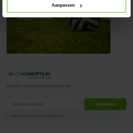
Aanpassen
Schrijf je in voor onze nieuwsbrief
S'abonner
* Lisez les restrictions légales ici