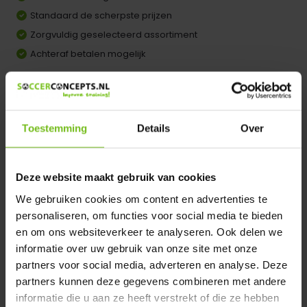
Standaard de scherpste prijzen
Zorgvuldig geselecteerd assortiment
Achteraf betalen mogelijk
Comparer
Dir product is beschikbaar in de volgende varianten:
Toestemming
Details
Over
Heeft u een vraag over dit product ?
We helpen u graag met meer informatie
Deze website maakt gebruik van cookies
Verstuur email
We gebruiken cookies om content en advertenties te
personaliseren, om functies voor social media te bieden
en om ons websiteverkeer te analyseren. Ook delen we
Description du produit
informatie over uw gebruik van onze site met onze
partners voor social media, adverteren en analyse. Deze
Spécifications
partners kunnen deze gegevens combineren met andere
informatie die u aan ze heeft verstrekt of die ze hebben