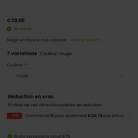
€39,95
En stock:
Siège en tribune avec dossier...
Afficher plus
7 variations
Couleur: rouge
Couleur:
*
Réduction en vrac
Profitez de ces offres incroyables de réduction
-3%
Commande
5
pour seulement
€38,75
par article
-
Gratis verzending vanaf €75