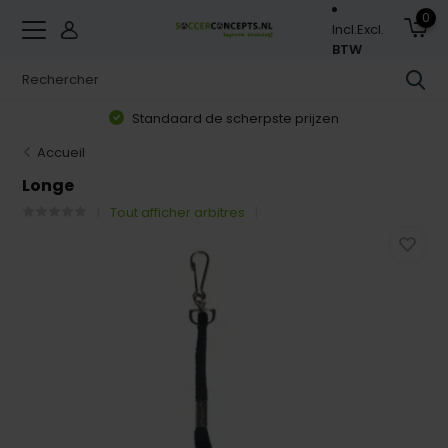
0
Incl.
Excl.
BTW
Standaard de scherpste prijzen
Accueil
Longe
Tout afficher arbitres