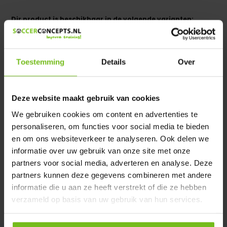
Dir product is beschikbaar in de volgende varianten:
Heeft u een vraag over dit product ?
We helpen u graag met meer informatie
Toestemming
Details
Over
Verstuur email
Deze website maakt gebruik van cookies
Description du produit
We gebruiken cookies om content en advertenties te
personaliseren, om functies voor social media te bieden
en om ons websiteverkeer te analyseren. Ook delen we
Spécifications
informatie over uw gebruik van onze site met onze
partners voor social media, adverteren en analyse. Deze
Évaluations
partners kunnen deze gegevens combineren met andere
informatie die u aan ze heeft verstrekt of die ze hebben
verzameld op basis van uw gebruik van hun services.
Partager