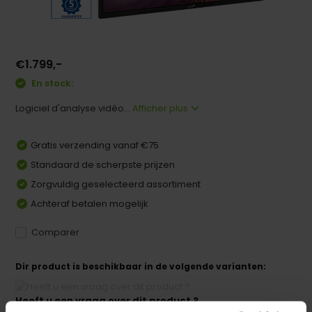
€1.799,-
En stock:
Logiciel d'analyse vidéo...
Afficher plus
Gratis verzending vanaf €75
Standaard de scherpste prijzen
Zorgvuldig geselecteerd assortiment
Achteraf betalen mogelijk
Comparer
Dir product is beschikbaar in de volgende varianten:
Heeft u een vraag over dit product ?