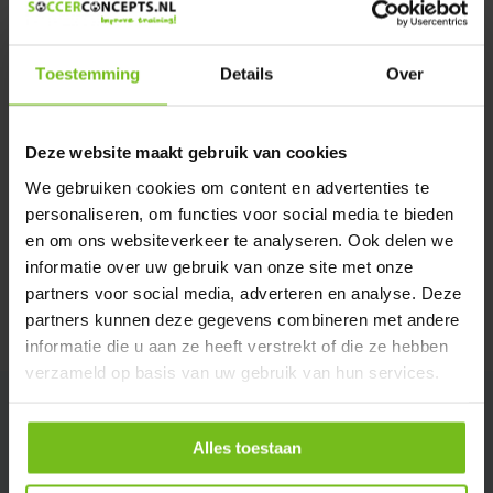
We helpen u graag met meer informatie
Verstuur email
Toestemming
Details
Over
Description du produit
Deze website maakt gebruik van cookies
We gebruiken cookies om content en advertenties te
Spécifications
personaliseren, om functies voor social media te bieden
en om ons websiteverkeer te analyseren. Ook delen we
Évaluations
informatie over uw gebruik van onze site met onze
partners voor social media, adverteren en analyse. Deze
partners kunnen deze gegevens combineren met andere
Partager
informatie die u aan ze heeft verstrekt of die ze hebben
verzameld op basis van uw gebruik van hun services.
Alles toestaan