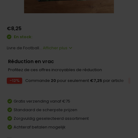
€8,25
En stock:
Livre de Football...
Afficher plus
Réduction en vrac
Profitez de ces offres incroyables de réduction
-12%
Commande
20
pour seulement
€7,25
par article
-1
Gratis verzending vanaf €75
Standaard de scherpste prijzen
Zorgvuldig geselecteerd assortiment
Achteraf betalen mogelijk