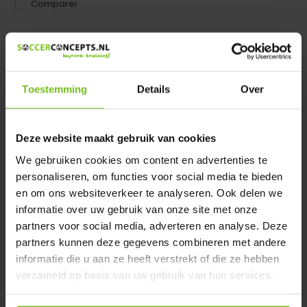
Comparer
Dir product is beschikbaar in de volgende varianten:
Heeft u een vraag over dit product ?
Toestemming
Details
Over
We helpen u graag met meer informatie
Verstuur email
Deze website maakt gebruik van cookies
Description du produit
We gebruiken cookies om content en advertenties te
personaliseren, om functies voor social media te bieden
en om ons websiteverkeer te analyseren. Ook delen we
Spécifications
informatie over uw gebruik van onze site met onze
partners voor social media, adverteren en analyse. Deze
partners kunnen deze gegevens combineren met andere
Évaluations
informatie die u aan ze heeft verstrekt of die ze hebben
verzameld op basis van uw gebruik van hun services.
Partager