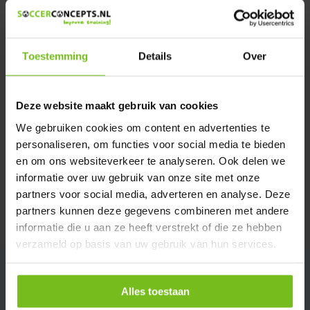
Heeft u een vraag over dit product ?
We helpen u graag met meer informatie
Verstuur email
Toestemming
Details
Over
Description du produit
Deze website maakt gebruik van cookies
We gebruiken cookies om content en advertenties te
Spécifications
personaliseren, om functies voor social media te bieden
en om ons websiteverkeer te analyseren. Ook delen we
informatie over uw gebruik van onze site met onze
Évaluations
partners voor social media, adverteren en analyse. Deze
partners kunnen deze gegevens combineren met andere
Partager
informatie die u aan ze heeft verstrekt of die ze hebben
verzameld op basis van uw gebruik van hun services.
Alles toestaan