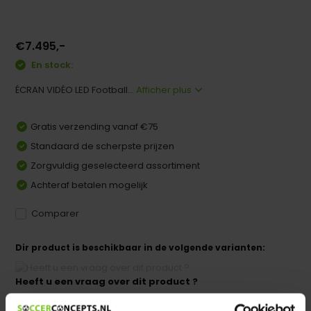
€7.495,-
En stock:
ÉCRAN VIDÉO LED Football...
Afficher plus
Gratis verzending vanaf €75
Standaard de scherpste prijzen
Zorgvuldig geselecteerd assortiment
Achteraf betalen mogelijk
Comparer
Dir product is beschikbaar in de volgende varianten:
Heeft u een vraag over dit product ?
We helpen u graag met meer informatie