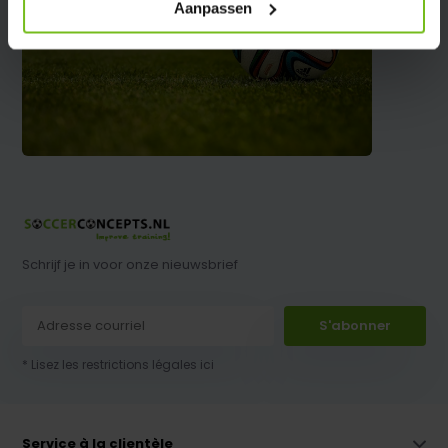
Aanpassen
Schrijf je in voor onze nieuwsbrief
S'abonner
* Lisez les restrictions légales ici
Service à la clientèle