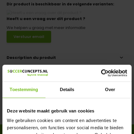
Dir product is beschikbaar in de volgende varianten:
Heeft u een vraag over dit product ?
We helpen u graag met meer informatie
Verstuur email
Description du produit
Spécifications
Toestemming
Details
Over
Évaluations
Deze website maakt gebruik van cookies
Partager
We gebruiken cookies om content en advertenties te
personaliseren, om functies voor social media te bieden