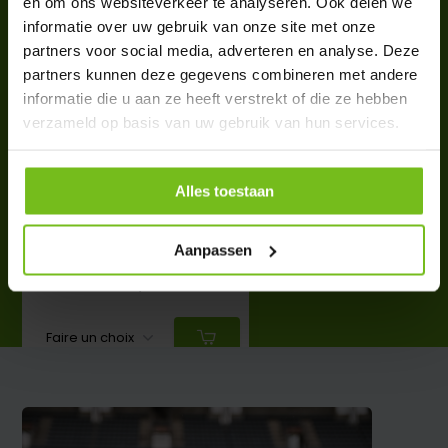
en om ons websiteverkeer te analyseren. Ook delen we
ACCESSOIRES
informatie over uw gebruik van onze site met onze
Complete your purchase
partners voor social media, adverteren en analyse. Deze
partners kunnen deze gegevens combineren met andere
informatie die u aan ze heeft verstrekt of die ze hebben
verzameld op basis van uw gebruik van hun services.
Alles toestaan
Brassard de capitaine avec
impression de votre logo ou
texte : Unique par équipe ou
club
Aanpassen
€ 11,99
Deliverytime