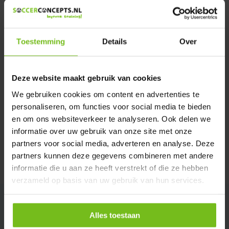
Heeft u een vraag over dit product ?
We helpen u graag met meer informatie
Verstuur email
Toestemming
Details
Over
Description du produit
Deze website maakt gebruik van cookies
We gebruiken cookies om content en advertenties te
Spécifications
personaliseren, om functies voor social media te bieden
en om ons websiteverkeer te analyseren. Ook delen we
informatie over uw gebruik van onze site met onze
Évaluations
partners voor social media, adverteren en analyse. Deze
partners kunnen deze gegevens combineren met andere
Partager
informatie die u aan ze heeft verstrekt of die ze hebben
verzameld op basis van uw gebruik van hun services.
Alles toestaan