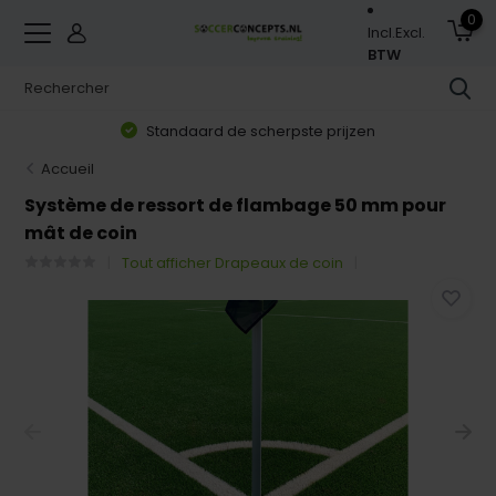
0
Incl.
Excl.
BTW
Standaard de scherpste prijzen
Accueil
Système de ressort de flambage 50 mm pour
mât de coin
Tout afficher Drapeaux de coin