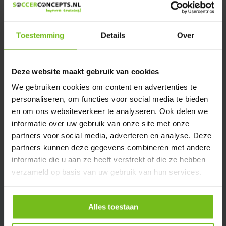
We helpen u graag met meer informatie
Verstuur email
Toestemming
Details
Over
Description du produit
Deze website maakt gebruik van cookies
We gebruiken cookies om content en advertenties te
Spécifications
personaliseren, om functies voor social media te bieden
en om ons websiteverkeer te analyseren. Ook delen we
Évaluations
informatie over uw gebruik van onze site met onze
partners voor social media, adverteren en analyse. Deze
partners kunnen deze gegevens combineren met andere
Partager
informatie die u aan ze heeft verstrekt of die ze hebben
verzameld op basis van uw gebruik van hun services.
Alles toestaan