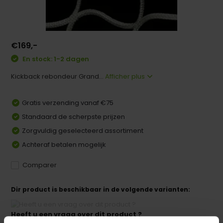
€169,-
En stock: 1-2 dagen
Kickback rebondeur Grand...
Afficher plus
Gratis verzending vanaf €75
Standaard de scherpste prijzen
Zorgvuldig geselecteerd assortiment
Achteraf betalen mogelijk
Comparer
Dir product is beschikbaar in de volgende varianten:
Heeft u een vraag over dit product ?