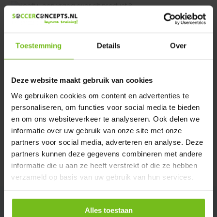
Heeft u een vraag over dit product ?
We helpen u graag met meer informatie
Verstuur email
Toestemming
Details
Over
Description du produit
Deze website maakt gebruik van cookies
We gebruiken cookies om content en advertenties te
personaliseren, om functies voor social media te bieden
Spécifications
en om ons websiteverkeer te analyseren. Ook delen we
informatie over uw gebruik van onze site met onze
Évaluations
partners voor social media, adverteren en analyse. Deze
partners kunnen deze gegevens combineren met andere
informatie die u aan ze heeft verstrekt of die ze hebben
Partager
verzameld op basis van uw gebruik van hun services.
Alles toestaan