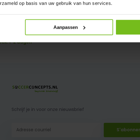
erzameld op basis van uw gebruik van hun services.
Aanpassen
ershandschoen Protector
ock: 1-2 dagen
Schrijf je in voor onze nieuwsbrief
S'abonne