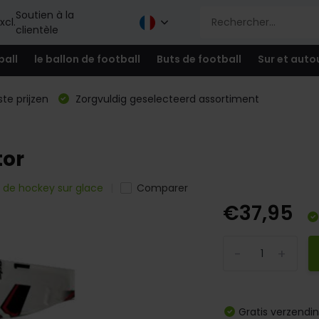
Soutien à la
xcl.
clientèle
ball
le ballon de football
Buts de football
Sur et auto
te prijzen
Zorgvuldig geselecteerd assortiment
tor
 de hockey sur glace
Comparer
€37,95
-
+
Gratis verzendi