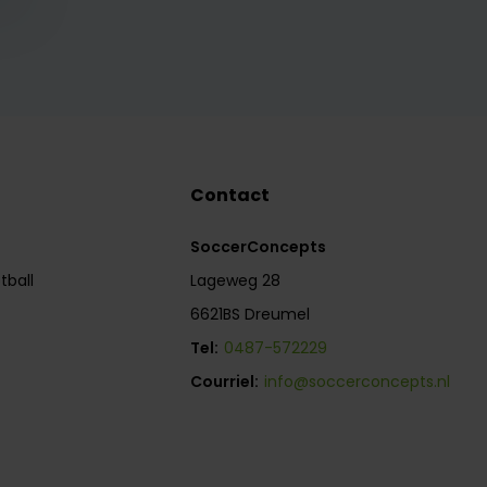
Contact
SoccerConcepts
tball
Lageweg 28
6621BS Dreumel
Tel:
0487-572229
Courriel:
info@soccerconcepts.nl