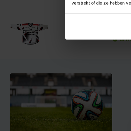
verstrekt of die ze hebben v
Keep
€ 37,95
En st