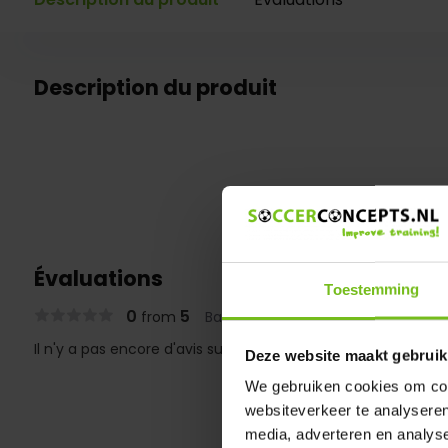
Description du produit
Évaluations
Toestemming
0
5
from
Based on 0 reviews
Il n'y a pas encore d'avis sur ce produit..
Deze website maakt gebruik
We gebruiken cookies om cont
websiteverkeer te analyseren
media, adverteren en analys