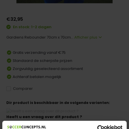
€32,95
En stock: 1-2 dagen
Gardiens Rebounder 70cm x 70cm...
Afficher plus
Gratis verzending vanaf €75
Standaard de scherpste prijzen
Zorgvuldig geselecteerd assortiment
Achteraf betalen mogelijk
Comparer
Dir product is beschikbaar in de volgende varianten:
Heeft u een vraag over dit product ?
We helpen u graag met meer informatie