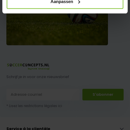
Aanpassen
Schrijf je in voor onze nieuwsbrief
S'abonner
* Lisez les restrictions légales ici
Service à la clientèle