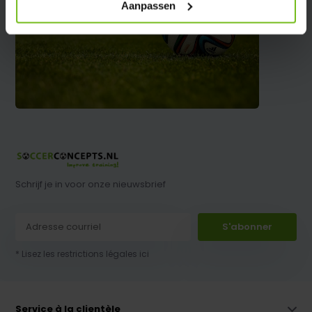
Aanpassen
Schrijf je in voor onze nieuwsbrief
S'abonner
* Lisez les restrictions légales ici
Service à la clientèle