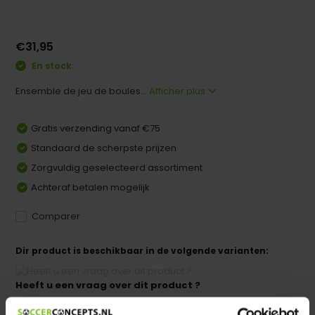
€31,95
En stock:
Ensemble de jeu de boules...
Afficher plus
Gratis verzending vanaf €75
Standaard de scherpste prijzen
Zorgvuldig geselecteerd assortiment
Achteraf betalen mogelijk
Comparer
Dir product is beschikbaar in de volgende varianten:
Heeft u een vraag over dit product ?
We helpen u graag met meer informatie