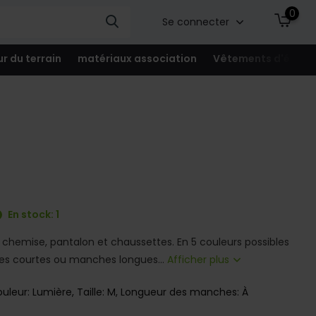
0
Se connecter
ur du terrain
matériaux association
Vêtements d'équip
En stock: 1
: chemise, pantalon et chaussettes. En 5 couleurs possibles
es courtes ou manches longues...
Afficher plus
uleur: Lumière, Taille: M, Longueur des manches: À