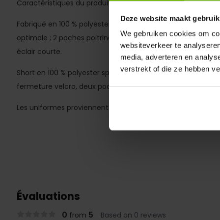
Caractéristiques du produit :
Deze website maakt gebruik
Fabriqué en 100 % polyester sportif ; inserts en mesh sur le 
We gebruiken cookies om cont
optimale ; 2 poches poitrine avec fermeture velcro. Col de
websiteverkeer te analyseren
éclair courte.
media, adverteren en analys
verstrekt of die ze hebben v
Short en 100 % polyester sportif avec détails fonctionnels
fermeture velcro, deux poches avant fendues et slip intérie
Les uniformes proviennent de notre marque maison Saller
Évaluations
0
5
from
Based on 0 reviews