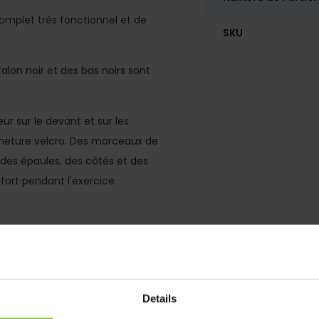
omplet très fonctionnel et de
SKU
alon noir et des bas noirs sont
 sur le devant et sur les
meture velcro. Des morceaux de
 des épaules, des côtés et des
ort pendant l'exercice.
surpris si une association joue
Details