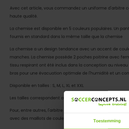
Avec cet article, vous commandez un uniforme d'arbitre c
haute qualité.
La chemise est disponible en 5 couleurs populaires. Un pant
fournis en standard dans la même taille que la chemise
La chemise a un design tendance avec un accent de couleur
manches. La chemise possède 2 poches poitrine avec fer
tissu respirant ont été inclus dans la conception au niveau
bras pour une évacuation optimale de l'humidité et un conf
Disponible en tailles : S, M, L, XL et XXL
Les tailles correspondent aux tailles normales de t-shirt
Pour, entre autres, l'arbitre ambitieux qui ne veut pas être 
avec des maillots de couleur (réserve) inattendus.
Toestemming