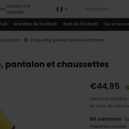
Soutien à la
xcl.
clientèle
ball
le ballon de football
Buts de football
Sur et auto
te prijzen
Zorgvuldig geselecteerd assortiment
e, pantalon et chaussettes
€44,95
Uniforme d'arbitre 
et choix de manch
50 variations
Co
manches courtes