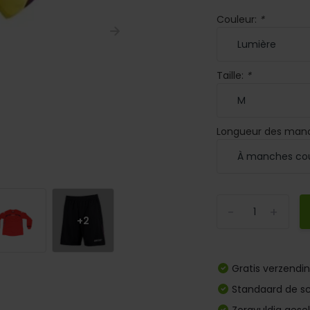
Couleur:
*
Taille:
*
Longueur des man
-
+
+2
Gratis verzendi
Standaard de sc