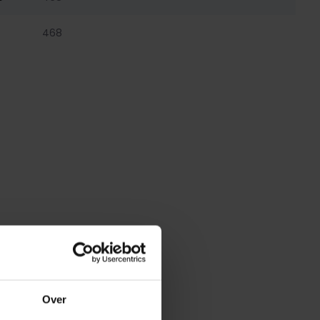
468
Over