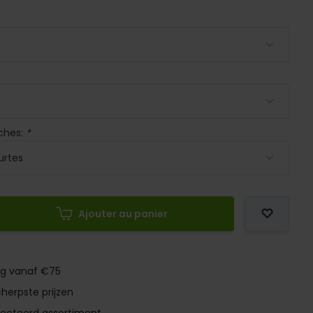
ches:
*
Ajouter au panier
ng vanaf €75
herpste prijzen