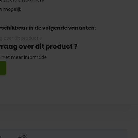
lecteerd assortiment
n mogelijk
beschikbaar in de volgende varianten:
vraag over dit product ?
 met meer informatie
e
468