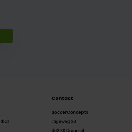
r
Contact
SoccerConcepts
tball
Lageweg 28
6621BS Dreumel