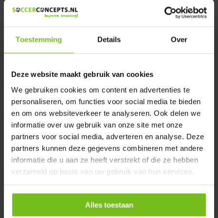
Heeft u een vraag over dit product ?
We helpen u graag met meer informatie
Verstuur email
Toestemming
Details
Over
Description du produit
Deze website maakt gebruik van cookies
We gebruiken cookies om content en advertenties te
Spécifications
personaliseren, om functies voor social media te bieden
en om ons websiteverkeer te analyseren. Ook delen we
informatie over uw gebruik van onze site met onze
Évaluations
partners voor social media, adverteren en analyse. Deze
partners kunnen deze gegevens combineren met andere
Partager
informatie die u aan ze heeft verstrekt of die ze hebben
verzameld op basis van uw gebruik van hun services.
Alles toestaan