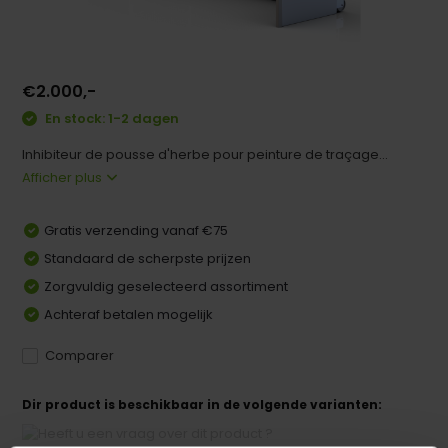
€2.000,-
En stock: 1-2 dagen
Inhibiteur de pousse d'herbe pour peinture de traçage...
Afficher plus
Gratis verzending vanaf €75
Standaard de scherpste prijzen
Zorgvuldig geselecteerd assortiment
Achteraf betalen mogelijk
Comparer
Dir product is beschikbaar in de volgende varianten: