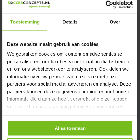
We helpen u graag met meer informatie
Verstuur email
Toestemming
Details
Over
Description du produit
Deze website maakt gebruik van cookies
We gebruiken cookies om content en advertenties te
Spécifications
personaliseren, om functies voor social media te bieden
en om ons websiteverkeer te analyseren. Ook delen we
Évaluations
informatie over uw gebruik van onze site met onze
partners voor social media, adverteren en analyse. Deze
partners kunnen deze gegevens combineren met andere
Partager
informatie die u aan ze heeft verstrekt of die ze hebben
verzameld op basis van uw gebruik van hun services.
Alles toestaan