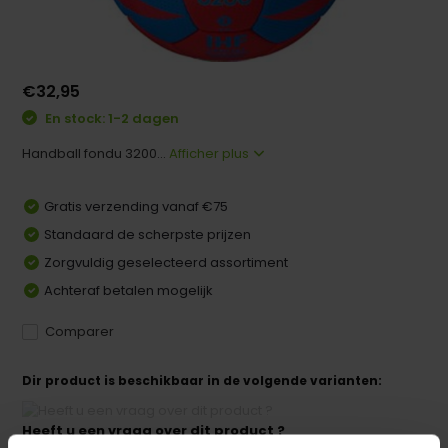
€32,95
En stock: 1-2 dagen
Handball fondu 3200...
Afficher plus
Gratis verzending vanaf €75
Standaard de scherpste prijzen
Zorgvuldig geselecteerd assortiment
Achteraf betalen mogelijk
Comparer
Dir product is beschikbaar in de volgende varianten:
Heeft u een vraag over dit product ?