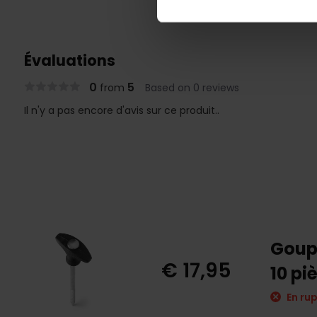
Évaluations
0
5
from
Based on 0 reviews
Il n'y a pas encore d'avis sur ce produit..
Goupi
€ 17,95
10 pi
En rup