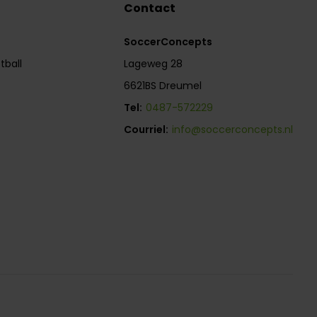
Contact
SoccerConcepts
tball
Lageweg 28
6621BS Dreumel
Tel:
0487-572229
Courriel:
info@soccerconcepts.nl