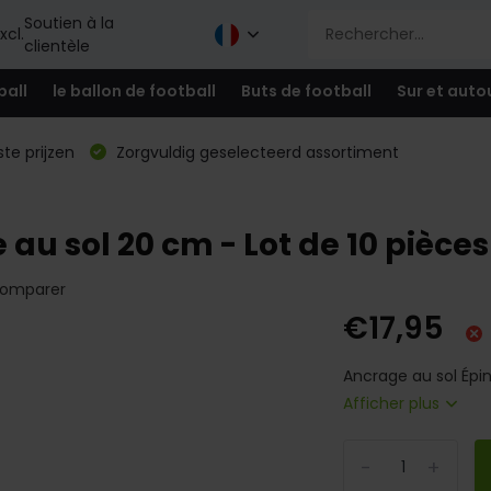
Soutien à la
xcl.
clientèle
ball
le ballon de football
Buts de football
Sur et auto
te prijzen
Zorgvuldig geselecteerd assortiment
 au sol 20 cm - Lot de 10 pièces
omparer
€17,95
Ancrage au sol Épin
Afficher plus
-
+