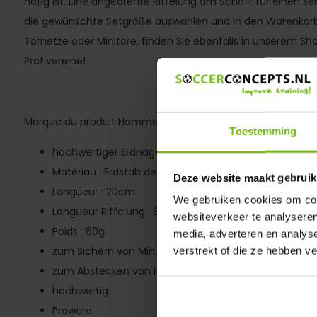
nötig ist. Eine angedrehte Riffelung am Schaft für einen se
die gewünschte Setgröße auswählen und in den Warenkorb 
Tornetze oder Minitore, finden Sie ebenfalls in unserem Sh
Profivereine!
Marque du produit Homme :
Toestemming
hochwertiger Erdnagel mit Schlagkopf
Matériau : Erdstab de Metall und Griff de Kunststoff
Deze website maakt gebruik
Longueur : 20cm
We gebruiken cookies om cont
Longueur Riffelung : 8 cm
websiteverkeer te analyseren
Poids : 60g
media, adverteren en analys
zum Sichern von Minitoren, Reboundern und Netzen
verstrekt of die ze hebben v
zum Abstecken von Markierungslinien
hochwertig
Proware