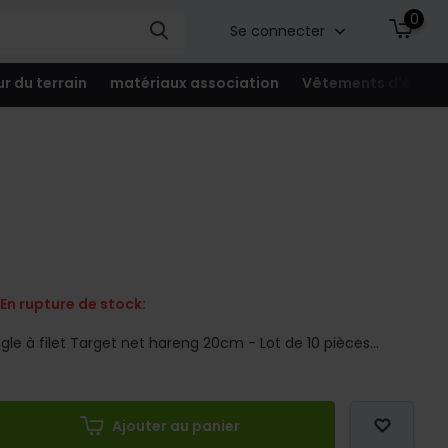
0
Se connecter
ur du terrain
matériaux association
Vêtements d'équip
En rupture de stock:
gle à filet Target net hareng 20cm - Lot de 10 pièces...
Ajouter au panier