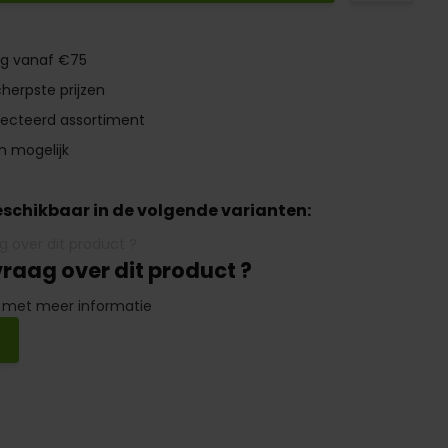
ng vanaf €75
herpste prijzen
lecteerd assortiment
n mogelijk
beschikbaar in de volgende varianten:
vraag over dit product ?
 met meer informatie