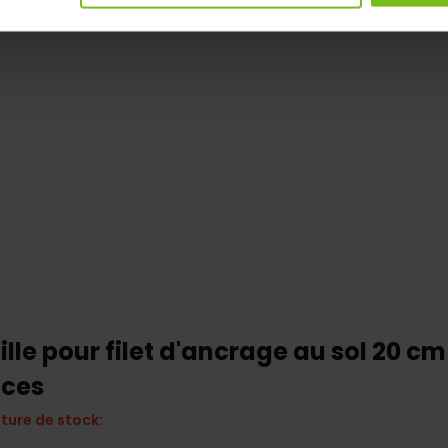
lle pour filet d'ancrage au sol 20 cm
èces
ture de stock: