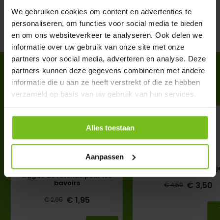
Évaluations
We gebruiken cookies om content en advertenties te
personaliseren, om functies voor social media te bieden
Partager
en om ons websiteverkeer te analyseren. Ook delen we
informatie over uw gebruik van onze site met onze
partners voor social media, adverteren en analyse. Deze
ACCESSOIRES
partners kunnen deze gegevens combineren met andere
informatie die u aan ze heeft verstrekt of die ze hebben
Complete your purchase
verzameld op basis van uw gebruik van hun services.
Alles toestaan
Aanpassen
Poignée de transport, la
Draagtas voor hesj
bague de retenue pour les
bavoirs
€ 3,50
€ 4,50
Deliverytime
€ 1,95
€ 2,95
Deliverytime