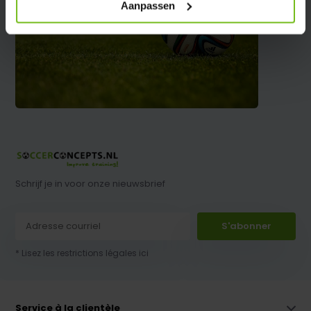
Aanpassen
Schrijf je in voor onze nieuwsbrief
S'abonner
* Lisez les restrictions légales ici
Service à la clientèle