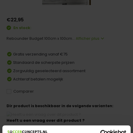
€22,95
En stock:
Rebounder Budget 100cm x 100cm...
Afficher plus
Gratis verzending vanaf €75
Standaard de scherpste prijzen
Zorgvuldig geselecteerd assortiment
Achteraf betalen mogelijk
Comparer
Dir product is beschikbaar in de volgende varianten:
Heeft u een vraag over dit product ?
We helpen u graag met meer informatie